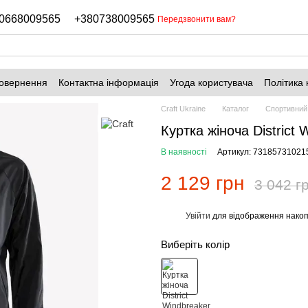
0668009565
+380738009565
Передзвонити вам?
повернення
Контактна інформація
Угода користувача
Політика 
Craft Ukraine
Каталог
Спортивний
Куртка жіноча District
В наявності
Артикул: 73185731021
2 129 грн
3 042 г
Увійти
для відображення накоп
%
Виберіть колір