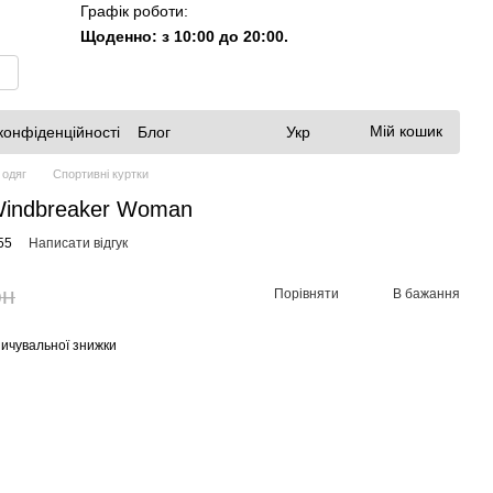
Графік роботи:
Щоденно: з 10:00 до 20:00.
Мій кошик
конфіденційності
Блог
Укр
 одяг
Спортивні куртки
 Windbreaker Woman
55
Написати відгук
рн
Порівняти
В бажання
ичувальної знижки