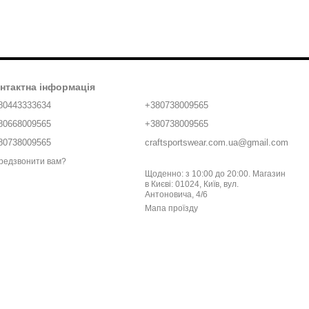
нтактна інформація
80443333634
+380738009565
80668009565
+380738009565
80738009565
craftsportswear.com.ua@gmail.com
редзвонити вам?
Щоденно: з 10:00 до 20:00. Магазин
в Києві: 01024, Київ, вул.
Антоновича, 4/6
Мапа проїзду