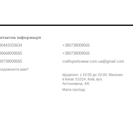
нтактна інформація
80443333634
+380738009565
80668009565
+380738009565
80738009565
craftsportswear.com.ua@gmail.com
редзвонити вам?
Щоденно: з 10:00 до 20:00. Магазин
в Києві: 01024, Київ, вул.
Антоновича, 4/6
Мапа проїзду