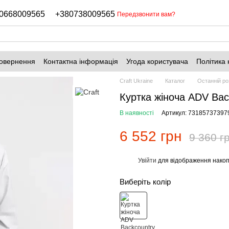
0668009565
+380738009565
Передзвонити вам?
повернення
Контактна інформація
Угода користувача
Політика 
Craft Ukraine
Каталог
Останній ро
Куртка жіноча ADV Ba
В наявності
Артикул: 73185737397
6 552 грн
9 360 г
Увійти
для відображення накоп
%
Виберіть колір