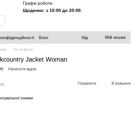
Графік роботи:
Щоденно: з 10:00 до 20:00.
Мій кошик
конфіденційності
Блог
Укр
змір
Біг та фітнес
ckcountry Jacket Woman
95
Написати відгук
рн
Порівняти
В бажання
ичувальної знижки