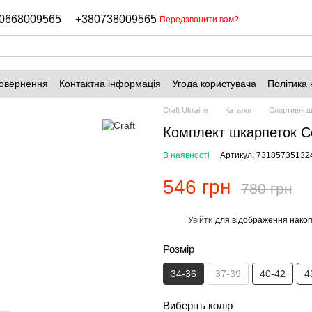
0668009565
+380738009565
Передзвонити вам?
повернення
Контактна інформація
Угода користувача
Політика 
Craft Ukraine
Каталог
Спортивні 
Комплект шкарпеток Co
В наявності
Артикул: 73185735132
546 грн
780 грн
Увійти
для відображення накоп
%
Розмір
34-36
37-39
40-42
4
Виберіть колір