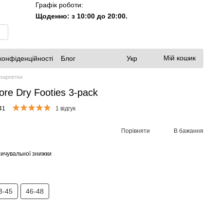
Графік роботи:
Щоденно: з 10:00 до 20:00.
Мій кошик
конфіденційності
Блог
Укр
шкарпетки
re Dry Footies 3-pack
41
1 відгук
Порівняти
В бажання
ичувальної знижки
3-45
46-48