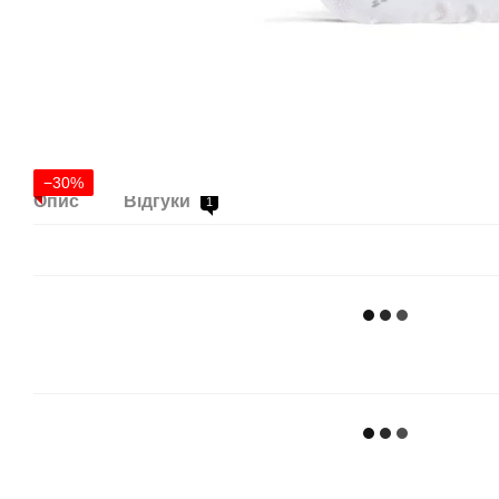
−30%
Опис
Відгуки
1