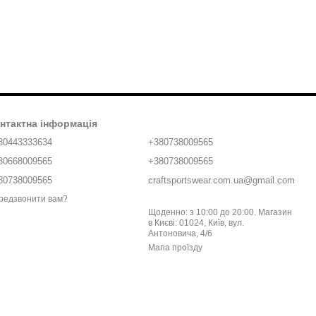
нтактна інформація
80443333634
+380738009565
80668009565
+380738009565
80738009565
craftsportswear.com.ua@gmail.com
редзвонити вам?
Щоденно: з 10:00 до 20:00. Магазин
в Києві: 01024, Київ, вул.
Антоновича, 4/6
Мапа проїзду