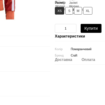
Розмір
XS
S
M
XL
Купити
Характеристики
Колір
Помаранчевий
Бренд
Craft
Доставка
Оплата