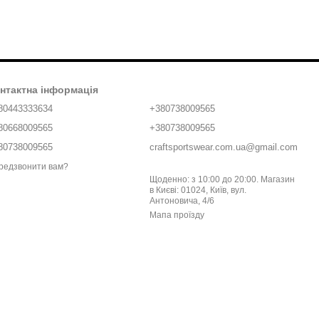
нтактна інформація
80443333634
+380738009565
80668009565
+380738009565
80738009565
craftsportswear.com.ua@gmail.com
редзвонити вам?
Щоденно: з 10:00 до 20:00. Магазин
в Києві: 01024, Київ, вул.
Антоновича, 4/6
Мапа проїзду