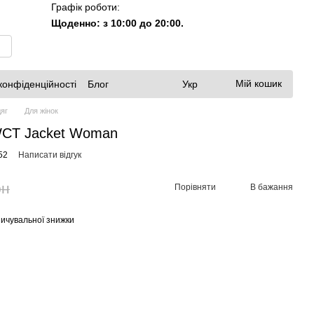
Графік роботи:
Щоденно: з 10:00 до 20:00.
Мій кошик
конфіденційності
Блог
Укр
яг
Для жінок
 WCT Jacket Woman
52
Написати відгук
рн
Порівняти
В бажання
ичувальної знижки