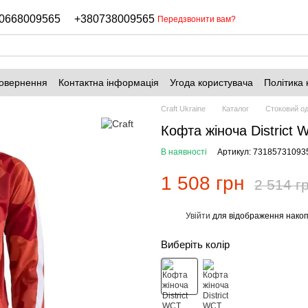
0668009565
+380738009565
Передзвонити вам?
повернення
Контактна інформація
Угода користувача
Політика 
Craft Ukraine
Каталог
Стоковий од
Кофта жіноча District
В наявності
Артикул: 73185731093
1 508 грн
2 514 г
Увійти
для відображення накоп
%
Виберіть колір