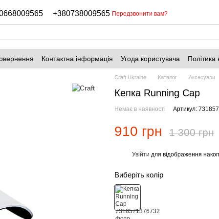
0668009565
+380738009565
Передзвонити вам?
повернення
Контактна інформація
Угода користувача
Політика 
Craft Ukraine
Каталог
Аксесуари
Кепка Running Cap
Немає в наявності
Артикул: 73185
910 грн
1 300 грн
Увійти
для відображення накоп
%
Виберіть колір