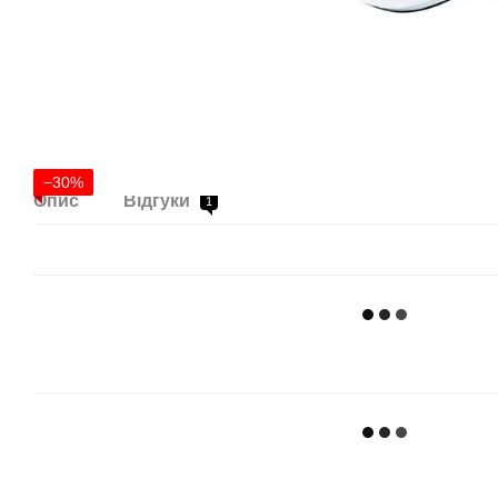
−30%
Опис
Відгуки
1