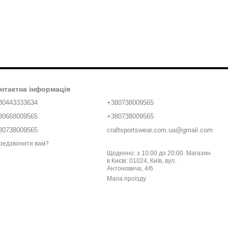
нтактна інформація
80443333634
+380738009565
80668009565
+380738009565
80738009565
craftsportswear.com.ua@gmail.com
редзвонити вам?
Щоденно: з 10:00 до 20:00. Магазин
в Києві: 01024, Київ, вул.
Антоновича, 4/6
Мапа проїзду