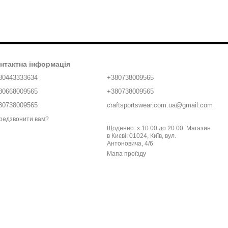
нтактна інформація
80443333634
+380738009565
80668009565
+380738009565
80738009565
craftsportswear.com.ua@gmail.com
редзвонити вам?
Щоденно: з 10:00 до 20:00. Магазин
в Києві: 01024, Київ, вул.
Антоновича, 4/6
Мапа проїзду