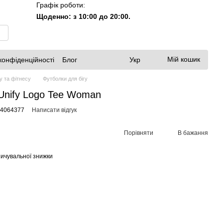
Графік роботи:
Щоденно: з 10:00 до 20:00.
Мій кошик
конфіденційності
Блог
Укр
у та фітнесу
Футболки для бігу
Unify Logo Tee Woman
74064377
Написати відгук
Порівняти
В бажання
ичувальної знижки