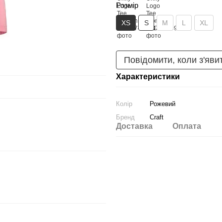
Розмір
XS
S
M
L
XL
Повідомити, коли з'яви
Характеристики
Колір
Рожевий
Бренд
Craft
Доставка
Оплата