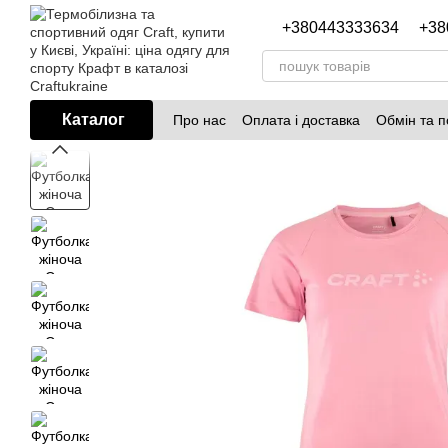
Перейти до основного контенту
+380443333634
+38
Каталог
Про нас
Оплата і доставка
Обмін та 