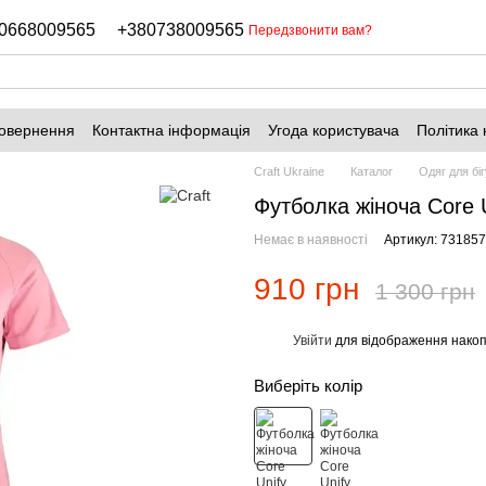
0668009565
+380738009565
Передзвонити вам?
повернення
Контактна інформація
Угода користувача
Політика 
Craft Ukraine
Каталог
Одяг для біг
Футболка жіноча Core 
Немає в наявності
Артикул: 73185
910 грн
1 300 грн
Увійти
для відображення накоп
%
Виберіть колір