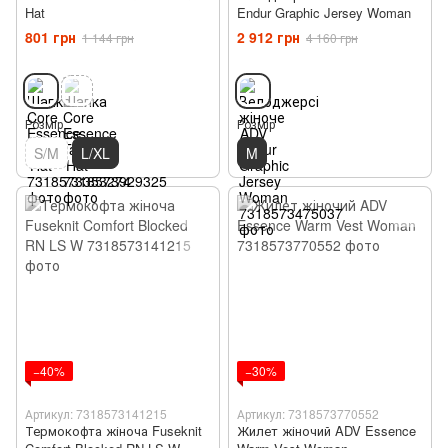
Hat
Endur Graphic Jersey Woman
801 грн
2 912 грн
1 144 грн
4 160 грн
Розмір
Розмір
S/M
L/XL
M
−40%
−30%
Артикул: 7318573141215
Артикул: 7318573770552
Термокофта жіноча Fuseknit
Жилет жіночий ADV Essence