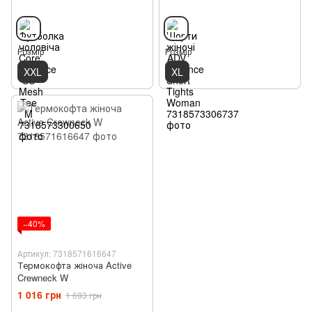
Розмір
Розмір
XXL
XL
−40%
Артикул: 7318571616647
Термокофта жіноча Active
Crewneck W
1 016 грн
1 693 грн