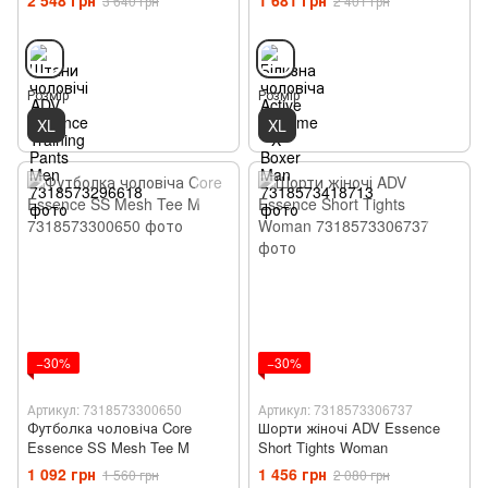
3 640 грн
2 401 грн
Розмір
Розмір
XL
XL
−30%
−30%
Артикул: 7318573300650
Артикул: 7318573306737
Футболка чоловіча Core
Шорти жіночі ADV Essence
Essence SS Mesh Tee M
Short Tights Woman
1 092 грн
1 456 грн
1 560 грн
2 080 грн