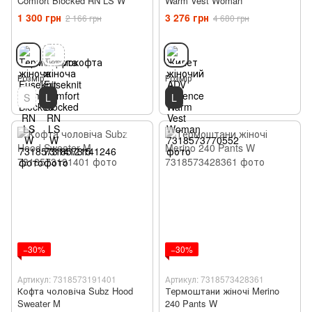
Comfort Blocked RN LS W
Warm Vest Woman
1 300 грн
3 276 грн
2 166 грн
4 680 грн
Розмір
Розмір
S
L
L
−30%
−30%
Артикул: 7318573191401
Артикул: 7318573428361
Кофта чоловіча Subz Hood
Термоштани жіночі Merino
Sweater M
240 Pants W