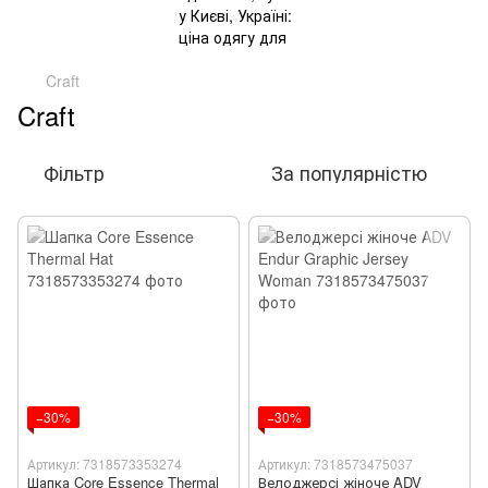
Craft
Craft
Фільтр
За популярністю
−30%
−30%
Артикул: 7318573353274
Артикул: 7318573475037
Шапка Core Essence Thermal
Велоджерсі жіноче ADV