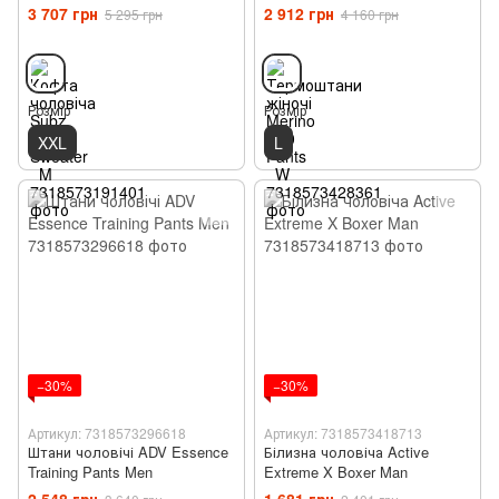
3 707 грн
2 912 грн
5 295 грн
4 160 грн
Розмір
Розмір
XXL
L
−30%
−30%
Артикул: 7318573296618
Артикул: 7318573418713
Штани чоловічі ADV Essence
Білизна чоловіча Active
Training Pants Men
Extreme X Boxer Man
2 548 грн
1 681 грн