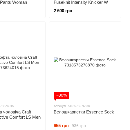
t Pants Woman
Fuseknit Intensity Knicker W
2 600 грн
−30%
573624015
Артикул: 7318573276870
 чоловіча Craft
Велошкарпетки Essence Sock
ctive Comfort LS Men
655 грн
936 грн