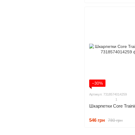
−30%
Артикул: 7318574014259
1
Шкарпетки Core Train
546 грн
780 грн