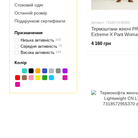
Стоковий одяг
Останній розмір
Подарункові сертифікати
Артикул: 7318574138283
Термоштани жіночі P
Призначення
Extreme X Pant Woma
Низька активність
102
4 160 грн
Середня активність
75
Висока активність
135
Колір