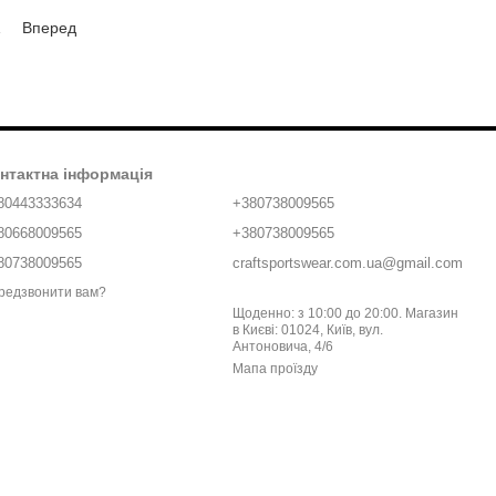
1
Вперед
нтактна інформація
80443333634
+380738009565
80668009565
+380738009565
80738009565
craftsportswear.com.ua@gmail.com
редзвонити вам?
Щоденно: з 10:00 до 20:00. Магазин
в Києві: 01024, Київ, вул.
Антоновича, 4/6
Мапа проїзду