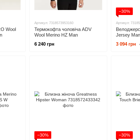
−30%
Артикул: 7318573953160
Артикул: 7318
RO Wool
Термокофта чоловіча ADV
Велоджерсі
n
Wool Merino HZ Man
Jersey Ma
6 240 грн
3 094 грн
−30%
−30%