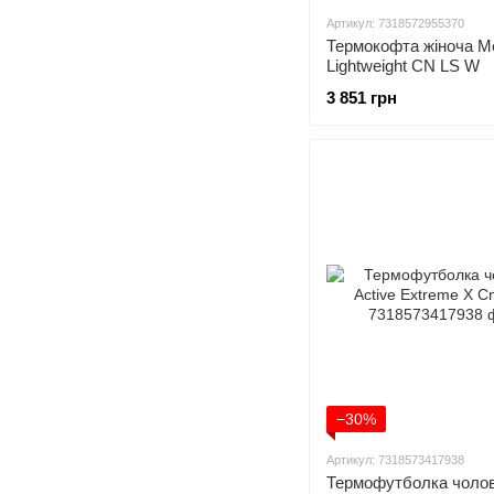
Артикул: 7318572955370
Термокофта жіноча Me
Lightweight CN LS W
3 851 грн
−30%
Артикул: 7318573417938
Термофутболка чолов