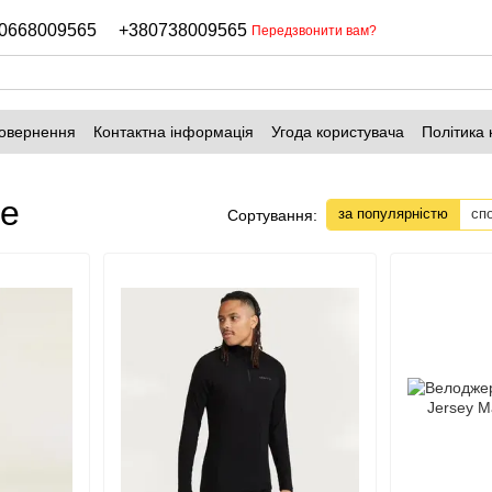
0668009565
+380738009565
Передзвонити вам?
повернення
Контактна інформація
Угода користувача
Політика 
ne
за популярністю
сп
Сортування: