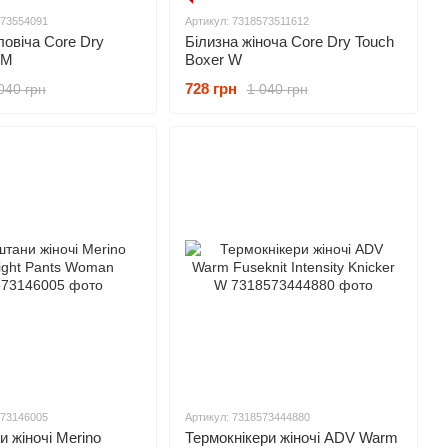
573554091
Артикул: 7318573511612
ловіча Core Dry
Білизна жіноча Core Dry Touch
 M
Boxer W
728 грн
040 грн
1 040 грн
573146005
Артикул: 7318573444880
 жіночі Merino
Термокнікери жіночі ADV Warm