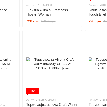
Артикул: 7318572433342
Артикул: 7318
rino
Білизна жіноча Greatness
Білизна чо
Hipster Woman
Touch Brief
728 грн
728 грн
1 040 грн
1 
−40%
Артикул: 7318573150064
Артикул: 7318
іча
Термокофта жіноча Craft Warm
Термоштани