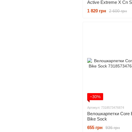
Active Extreme X Cn 
1 820 грн
2 600 грн
−30%
Артикул: 7318573476874
Велошкарпетки Core 
Bike Sock
655 грн
936 грн