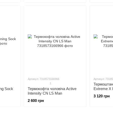
Артикул: 7318573166966
Артикул: 7318
1
Термоштани
ing Sock
Термокофта чоловіча Active
Extreme X
Intensity CN LS Man
3 120 грн
2 600 грн