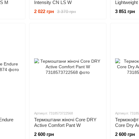
SS M
Intensity CN LS W
Lightweigh
2 022 грн
3 851 грн
3 370 грн
Артикул: 7318573722568
Артикул: 7318
Endure
Термоштани жіночі Core DRY
Термокофта
Active Comfort Pant W
Core Dry A
2 600 грн
2 600 грн