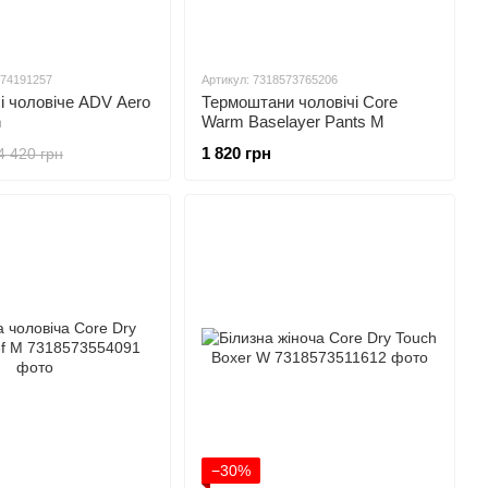
574191257
Артикул: 7318573765206
 чоловіче ADV Aero
Термоштани чоловічі Core
n
Warm Baselayer Pants M
1 820 грн
4 420 грн
−30%