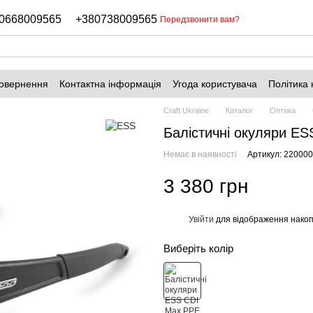
0668009565
+380738009565
Передзвонити вам?
повернення
Контактна інформація
Угода користувача
Політика 
Craft Ukraine
Каталог
Оптика
Балістичні окуляри ES
Немає в наявності
Артикул: 22000
3 380 грн
Увійти
для відображення накоп
%
Виберіть колір