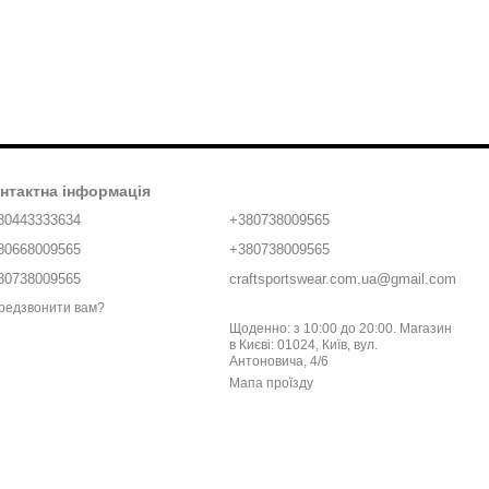
нтактна інформація
80443333634
+380738009565
80668009565
+380738009565
80738009565
craftsportswear.com.ua@gmail.com
редзвонити вам?
Щоденно: з 10:00 до 20:00. Магазин
в Києві: 01024, Київ, вул.
Антоновича, 4/6
Мапа проїзду