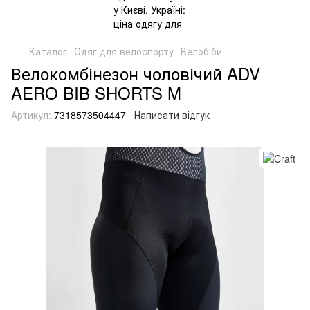
Каталог
Одяг для велоспорту
Велобіби
Велокомбінезон чоловічий ADV
AERO BIB SHORTS M
Артикул:
7318573504447
Написати відгук