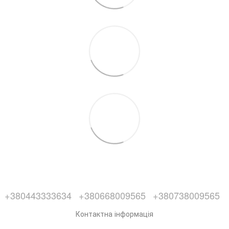
+380443333634
+380668009565
+380738009565
Контактна інформація