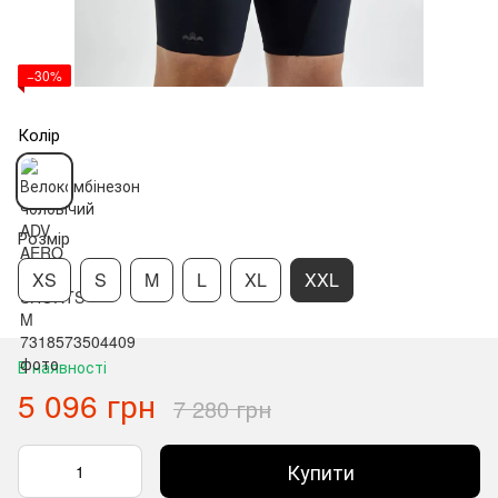
−30%
Колір
Розмір
XS
S
M
L
XL
XXL
В наявності
5 096 грн
7 280 грн
Купити