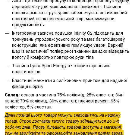
Aero - це технічно просунута концепція, пропонує чудову
аеродинаміку для максимальної швидкості. Тканинні
панелі з різною структурою забезпечують оптимальний
повітряний потік і мінімальний опір, максимізуючи
продуктивність.
Інтегрована захисна подушка Infinity C2 підходить для
тренувань упродовж усього року та має багатошарову
конструкцію, яка ефективно пом’якшує удари. Верхній
шар із еластичної поліефірної тканини швидко відводить
вологу й комфортно повторює рухи тіла
Тканина Lycra Sport Energy з чотиристоронньою
еластичністю
Еластичні манжети з силіконовим принтом для надійної
фіксації шортів
Склад:
основна частина 75% поліамід, 25% еластан; бічні
панелі: 70% поліамід, 30% еластан; плечові ремені: 95%
поліестер, 5% еластан.
Деякі позиції цього товару можуть знаходитись на нашому
складі. Строк доставки такого товару збільшується до 3-х
робочих днів. Проте, більшість товарів доступні в магазині,
тож не зволікайте та оформлюйте замовлення прямо зараз,