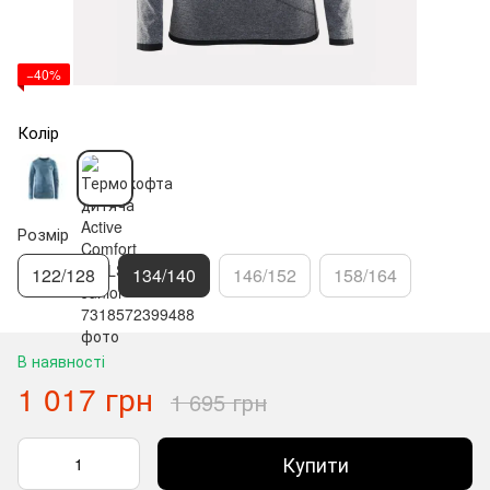
−40%
Колір
Розмір
122/128
134/140
146/152
158/164
В наявності
1 017 грн
1 695 грн
Купити