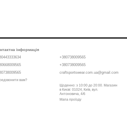
нтактна інформація
80443333634
+380738009565
80668009565
+380738009565
80738009565
craftsportswear.com.ua@gmail.com
редзвонити вам?
Щоденно: з 10:00 до 20:00. Магазин
в Києві: 01024, Київ, вул.
Антоновича, 4/6
Мапа проїзду