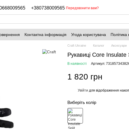
0668009565
+380738009565
Передзвонити вам?
повернення
Контактна інформація
Угода користувача
Політика 
Craft Ukraine
Каталог
Аксесуари
Рукавиці Core Insulate 
В наявності
Артикул: 73185734382
1 820 грн
Увійти
для відображення накоп
%
Виберіть колір