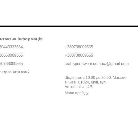
нтактна інформація
80443333634
+380738009565
80668009565
+380738009565
80738009565
craftsportswear.com.ua@gmail.com
редзвонити вам?
Щоденно: з 10:00 до 20:00. Магазин
в Києві: 01024, Київ, вул.
Антоновича, 4/6
Мапа проїзду