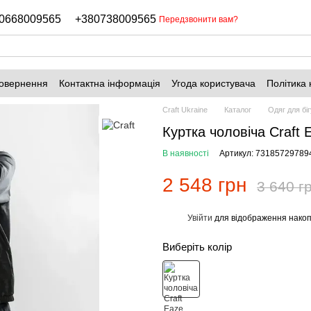
0668009565
+380738009565
Передзвонити вам?
повернення
Контактна інформація
Угода користувача
Політика 
Craft Ukraine
Каталог
Одяг для біг
Куртка чоловіча Craft 
В наявності
Артикул: 73185729789
2 548 грн
3 640 г
Увійти
для відображення накоп
%
Виберіть колір