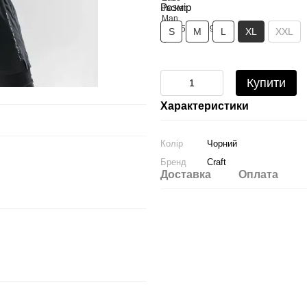
Розмір
S
M
L
XL
XXL
Купити
Характеристики
Колір
Чорний
Бренд
Craft
Доставка
Оплата