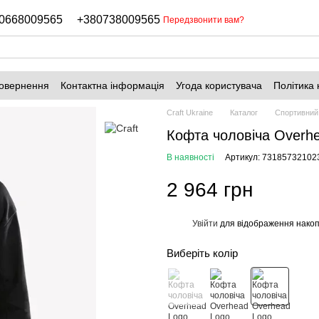
0668009565
+380738009565
Передзвонити вам?
повернення
Контактна інформація
Угода користувача
Політика 
Craft Ukraine
Каталог
Спортивний
Кофта чоловіча Overh
В наявності
Артикул: 73185732102
2 964 грн
Увійти
для відображення накоп
%
Виберіть колір