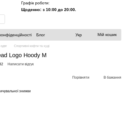
Графік роботи:
Щоденно: з 10:00 до 20:00.
Мій кошик
конфіденційності
Блог
Укр
 одяг
Спортивні кофти та худі
ead Logo Hoody M
32
Написати відгук
Порівняти
В бажання
ичувальної знижки