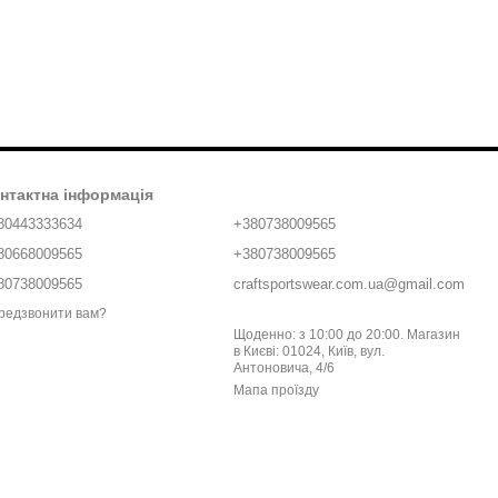
нтактна інформація
80443333634
+380738009565
80668009565
+380738009565
80738009565
craftsportswear.com.ua@gmail.com
редзвонити вам?
Щоденно: з 10:00 до 20:00. Магазин
в Києві: 01024, Київ, вул.
Антоновича, 4/6
Мапа проїзду